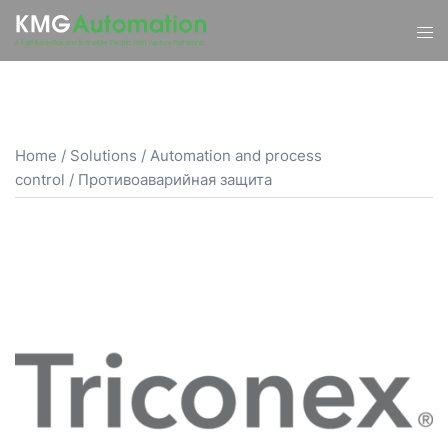
Skip
Tog
to
men
content
Home
/
Solutions
/
Automation and process
control
/ Противоаварийная защита